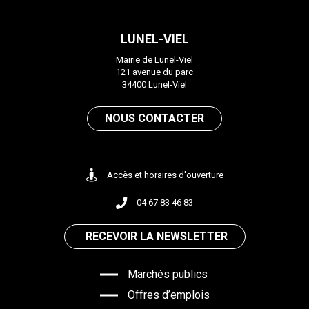
le
le
compte
compte
LUNEL-VIEL
Facebook
Instagram
Mairie de Lunel-Viel
121 avenue du parc
34400 Lunel-Viel
NOUS CONTACTER
Accès et horaires d'ouverture
04 67 83 46 83
RECEVOIR LA NEWSLETTER
Marchés publics
Offres d’emplois