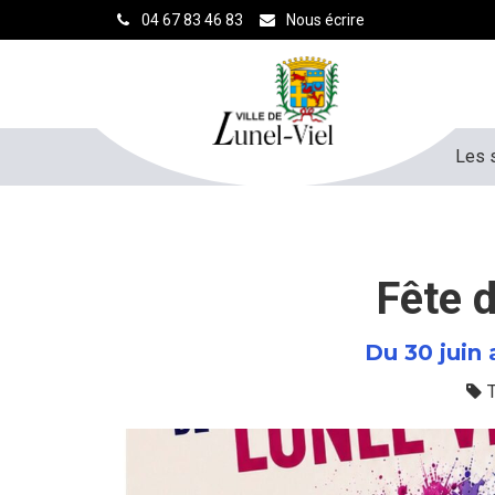
Gestion des traceurs
04 67 83 46 83
Nous écrire
Les 
Fête 
Du
30
juin