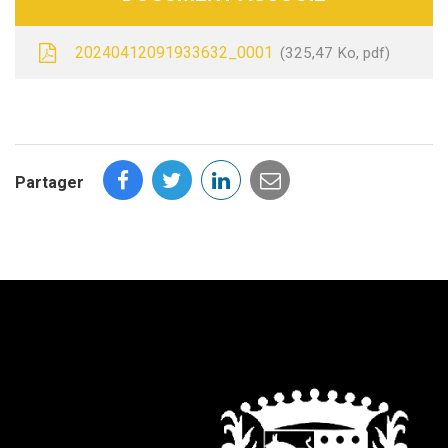
20240412091933632_0001
325,47 Ko, pdf
Partager