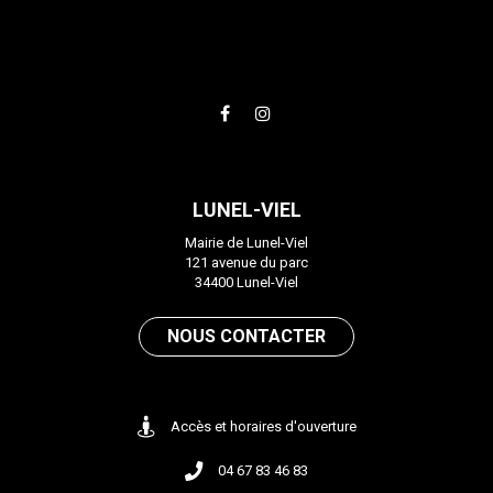
Lien
Lien
vers
vers
le
le
compte
compte
LUNEL-VIEL
Facebook
Instagram
Mairie de Lunel-Viel
121 avenue du parc
34400 Lunel-Viel
NOUS CONTACTER
Accès et horaires d'ouverture
04 67 83 46 83