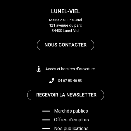
compte
compte
LUNEL-VIEL
Facebook
Instagram
Mairie de Lunel-Viel
121 avenue du parc
34400 Lunel-Viel
NOUS CONTACTER
Accès et horaires d'ouverture
04 67 83 46 83
RECEVOIR LA NEWSLETTER
Marchés publics
Offres d’emplois
Nos publications