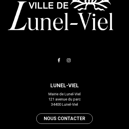
Lien
Lien
vers
vers
le
le
compte
compte
LUNEL-VIEL
Facebook
Instagram
Mairie de Lunel-Viel
121 avenue du parc
34400 Lunel-Viel
NOUS CONTACTER